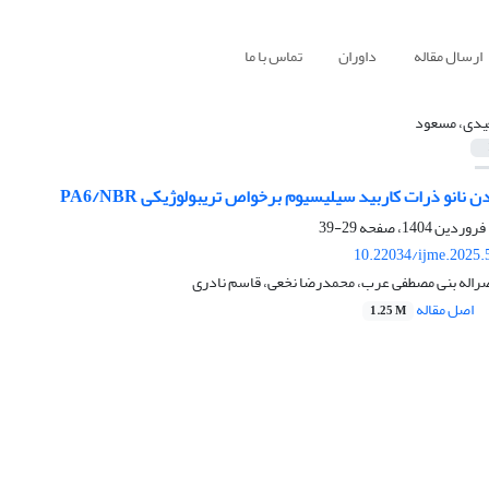
ارسال مقاله
داوران
تماس با ما
دی، مسعود
 نانو ذرات کاربید سیلیسیوم برخواص تریبولوژیکی PA6/NBR
29-39
10.22034/ijme.2025.
اله بنی مصطفی عرب، محمدرضا نخعی، قاسم نادری
اصل مقاله
1.25 M