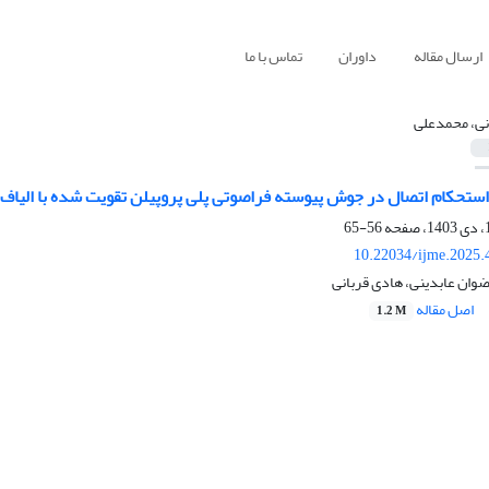
ارسال مقاله
داوران
تماس با ما
نی، محمدعلی
ر استحکام اتصال در جوش پیوسته فراصوتی پلی پروپیلن تقویت شده با الیا
56-65
10.22034/ijme.2025.
وان عابدینی، هادی قربانی
اصل مقاله
1.2 M