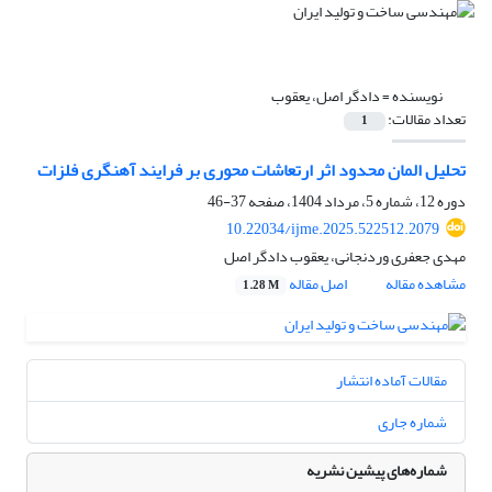
نویسنده =
دادگر اصل، یعقوب
تعداد مقالات:
1
تحلیل المان محدود اثر ارتعاشات محوری بر فرایند آهنگری فلزات
دوره 12، شماره 5، مرداد 1404، صفحه
37-46
10.22034/ijme.2025.522512.2079
مهدی جعفری وردنجانی، یعقوب دادگر اصل
مشاهده مقاله
اصل مقاله
1.28 M
مقالات آماده انتشار
شماره جاری
شماره‌های پیشین نشریه