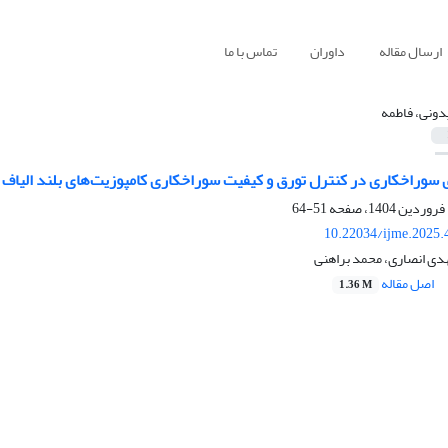
ارسال مقاله
داوران
تماس با ما
دونی، فاطمه
کاری در کنترل تورق و کیفیت سوراخکاری کامپوزیت‌های بلند الیاف نوین PLA-Glass ساخته شده به وسی
51-64
10.22034/ijme.2025.
دی انصاری، محمد براهنی
اصل مقاله
1.36 M