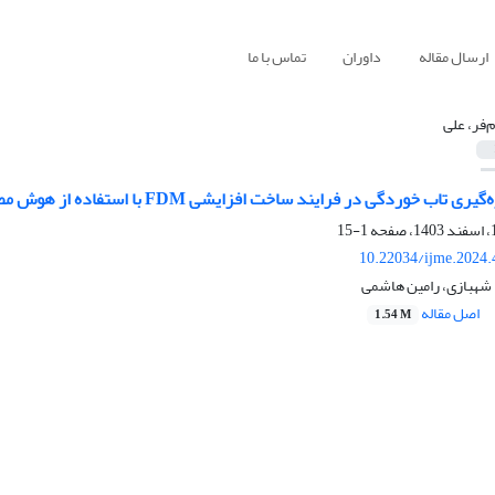
ارسال مقاله
داوران
تماس با ما
م‌فر، علی
وردگی در فرایند ساخت افزایشی FDM با استفاده از هوش مصنوعی و بینایی ماشین
1-15
10.22034/ijme.2024.
 شهبازی، رامین هاشمی
اصل مقاله
1.54 M