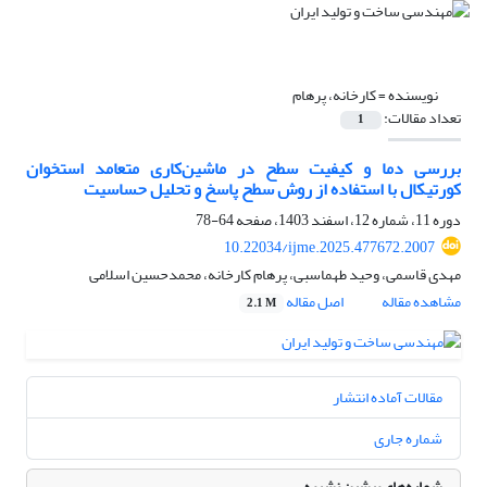
نویسنده =
کارخانه، پرهام
تعداد مقالات:
1
بررسی دما و کیفیت سطح در ماشین‌کاری متعامد استخوان
کورتیکال با استفاده از روش سطح پاسخ و تحلیل حساسیت
دوره 11، شماره 12، اسفند 1403، صفحه
64-78
10.22034/ijme.2025.477672.2007
مهدی قاسمی، وحید طهماسبی، پرهام کارخانه، محمدحسین اسلامی
مشاهده مقاله
اصل مقاله
2.1 M
مقالات آماده انتشار
شماره جاری
شماره‌های پیشین نشریه