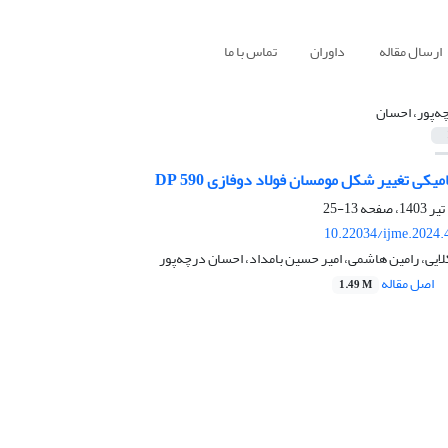
ارسال مقاله
داوران
تماس با ما
ه‌پور، احسان
میکی تغییر شکل مومسان فولاد دوفازی DP 590
13-25
10.22034/ijme.2024.
ایی، رامین هاشمی، امیر حسین بامداد، احسان درچه‌پور
اصل مقاله
1.49 M