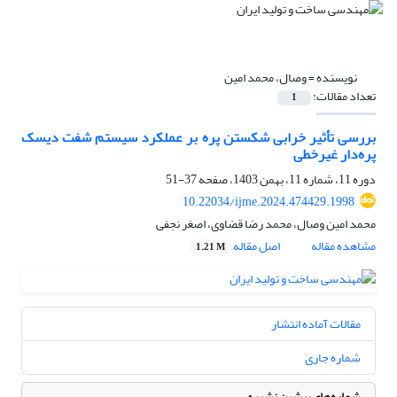
نویسنده =
وصال، محمد امین
تعداد مقالات:
1
بررسی تأثیر خرابی شکستن پره بر عملکرد سیستم شفت دیسک
پره‌دار غیر‌خطی
دوره 11، شماره 11، بهمن 1403، صفحه
37-51
10.22034/ijme.2024.474429.1998
محمد امین وصال، محمد رضا قضاوی، اصغر نجفی
مشاهده مقاله
اصل مقاله
1.21 M
مقالات آماده انتشار
شماره جاری
شماره‌های پیشین نشریه