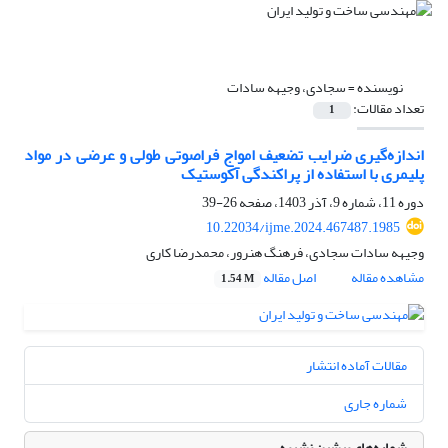
نویسنده =
سجادی، وجیهه سادات
تعداد مقالات:
1
اندازه‌گیری ضرایب تضعیف امواج فراصوتی طولی و عرضی در مواد
پلیمری با استفاده از پراکندگی آکوستیک
دوره 11، شماره 9، آذر 1403، صفحه
26-39
10.22034/ijme.2024.467487.1985
وجیهه سادات سجادی، فرهنگ هنرور، محمدرضا کاری
مشاهده مقاله
اصل مقاله
1.54 M
مقالات آماده انتشار
شماره جاری
شماره‌های پیشین نشریه