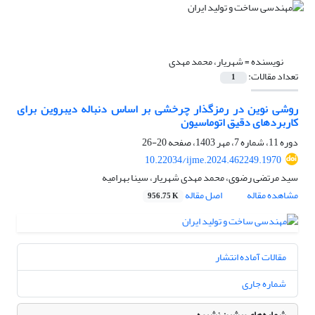
نویسنده =
شهریار، محمد مهدی
تعداد مقالات:
1
روشی نوین در رمزگذار چرخشی بر اساس دنباله دیبروین برای
کاربردهای دقیق اتوماسیون
دوره 11، شماره 7، مهر 1403، صفحه
20-26
10.22034/ijme.2024.462249.1970
سید مرتضی رضوی، محمد مهدی شهریار، سینا بهرامیه
مشاهده مقاله
اصل مقاله
956.75 K
مقالات آماده انتشار
شماره جاری
شماره‌های پیشین نشریه