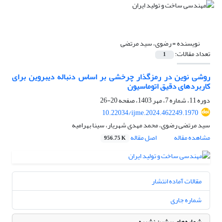
نویسنده =
رضوی، سید مرتضی
تعداد مقالات:
1
روشی نوین در رمزگذار چرخشی بر اساس دنباله دیبروین برای
کاربردهای دقیق اتوماسیون
دوره 11، شماره 7، مهر 1403، صفحه
20-26
10.22034/ijme.2024.462249.1970
سید مرتضی رضوی، محمد مهدی شهریار، سینا بهرامیه
مشاهده مقاله
اصل مقاله
956.75 K
مقالات آماده انتشار
شماره جاری
شماره‌های پیشین نشریه