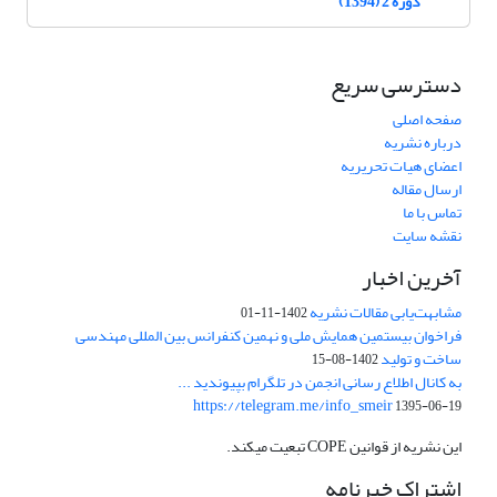
دوره 2 (1394)
دسترسی سریع
صفحه اصلی
درباره نشریه
اعضای هیات تحریریه
ارسال مقاله
تماس با ما
نقشه سایت
آخرین اخبار
مشابهت‌یابی مقالات نشریه
1402-11-01
فراخوان بیستمین همایش ملی و نهمین کنفرانس بین المللی مهندسی
ساخت و تولید
1402-08-15
به کانال اطلاع رسانی انجمن در تلگرام بپیوندید ...
https://telegram.me/info_smeir
1395-06-19
این نشریه از قوانین COPE تبعیت میکند.
اشتراک خبرنامه