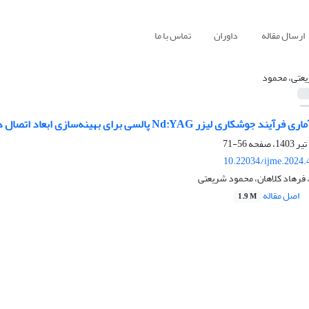
ارسال مقاله
داوران
تماس با ما
عتی، محمود
Nd:Y پالسی برای بهینه‌سازی ابعاد اتصال در لوله جدار نازک فولاد زنگ نزن 316L
56-71
10.22034/ijme.2024.
 فرهاد کلاهان، محمود شریعتی
اصل مقاله
1.9 M