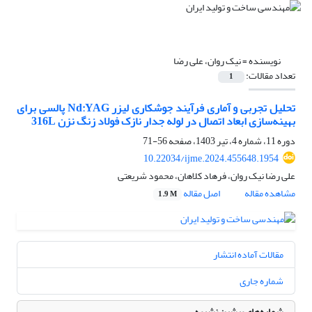
نویسنده =
نیک روان، علی رضا
تعداد مقالات:
1
تحلیل تجربی و آماری فرآیند جوشکاری لیزر Nd:YAG پالسی برای
بهینه‌سازی ابعاد اتصال در لوله جدار نازک فولاد زنگ نزن 316L
دوره 11، شماره 4، تیر 1403، صفحه
56-71
10.22034/ijme.2024.455648.1954
علی رضا نیک روان، فرهاد کلاهان، محمود شریعتی
مشاهده مقاله
اصل مقاله
1.9 M
مقالات آماده انتشار
شماره جاری
شماره‌های پیشین نشریه