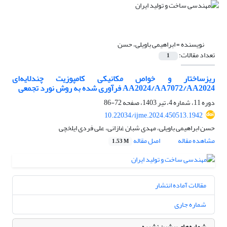
نویسنده =
ابراهیمی باویلی، حسن
تعداد مقالات:
1
ریزساختار و خواص مکانیکی کامپوزیت چندلایه‌ای
AA2024/AA7072/AA2024 فرآوری شده به روش نورد تجمعی
دوره 11، شماره 4، تیر 1403، صفحه
72-86
10.22034/ijme.2024.450513.1942
حسن ابراهیمی باویلی، مهدی شبان غازانی، علی فردی ایلخچی
مشاهده مقاله
اصل مقاله
1.53 M
مقالات آماده انتشار
شماره جاری
شماره‌های پیشین نشریه