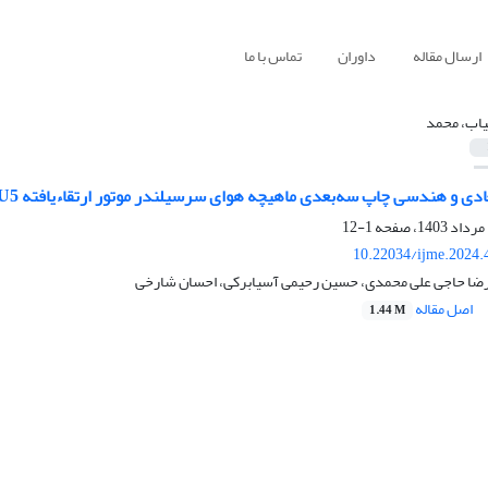
ارسال مقاله
داوران
تماس با ما
یاب، محمد
ی و هندسی چاپ سه‌بعدی ماهیچه هوای سرسیلندر موتور ارتقاءیافته TU5+
1-12
10.22034/ijme.2024.
رضا حاجی علی محمدی، حسین رحیمی آسیابرکی، احسان شارخی
اصل مقاله
1.44 M