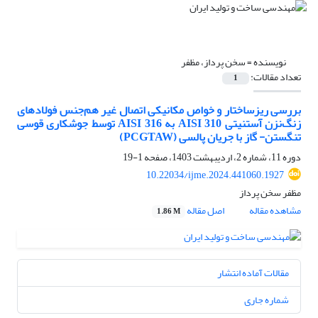
نویسنده =
سخن پرداز، مظفر
تعداد مقالات:
1
بررسی ریزساختار و خواص مکانیکی اتصال غیر هم‌جنس فولادهای
زنگ‌نزن آستنیتی AISI 310 به AISI 316 توسط جوشکاری قوسی
تنگستن- گاز با جریان پالسی (PCGTAW)
دوره 11، شماره 2، اردیبهشت 1403، صفحه
1-19
10.22034/ijme.2024.441060.1927
مظفر سخن پرداز
مشاهده مقاله
اصل مقاله
1.86 M
مقالات آماده انتشار
شماره جاری