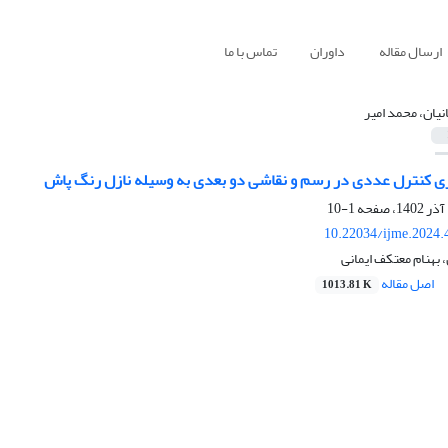
ارسال مقاله
داوران
تماس با ما
انیان، محمد امیر
وری کنترل عددی در رسم و نقاشی دو بعدی به وسیله نازل رنگ پاش
1-10
10.22034/ijme.2024.
، بهنام معتکف ایمانی
اصل مقاله
1013.81 K