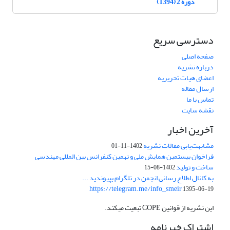
دوره 2 (1394)
دسترسی سریع
صفحه اصلی
درباره نشریه
اعضای هیات تحریریه
ارسال مقاله
تماس با ما
نقشه سایت
آخرین اخبار
مشابهت‌یابی مقالات نشریه
1402-11-01
فراخوان بیستمین همایش ملی و نهمین کنفرانس بین المللی مهندسی
ساخت و تولید
1402-08-15
به کانال اطلاع رسانی انجمن در تلگرام بپیوندید ...
https://telegram.me/info_smeir
1395-06-19
این نشریه از قوانین COPE تبعیت میکند.
اشتراک خبرنامه