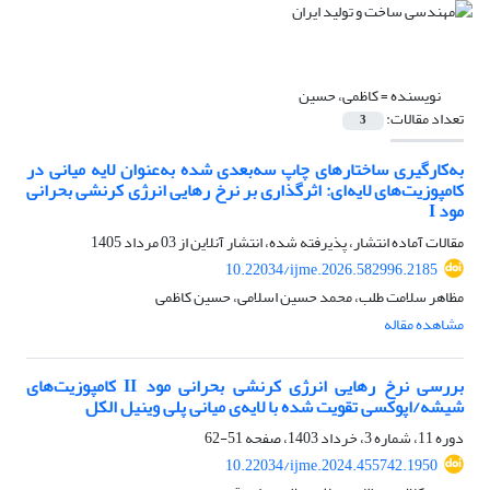
نویسنده =
کاظمی، حسین
تعداد مقالات:
3
به‌کارگیری ساختارهای چاپ سه‌بعدی شده به‌عنوان لایه میانی در
کامپوزیت‌های لایه‌ای: اثرگذاری بر نرخ رهایی انرژی کرنشی بحرانی
مود I
مقالات آماده انتشار، پذیرفته شده، انتشار آنلاین از
03 مرداد 1405
10.22034/ijme.2026.582996.2185
مظاهر سلامت طلب، محمد حسین اسلامی، حسین کاظمی
مشاهده مقاله
بررسی نرخ رهایی انرژی کرنشی بحرانی مود II کامپوزیت‌های
شیشه/اپوکسی تقویت شده با لایه‌ی میانی پلی وینیل الکل
دوره 11، شماره 3، خرداد 1403، صفحه
51-62
10.22034/ijme.2024.455742.1950