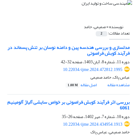
نویسنده =
صمیمی، حامد
تعداد مقالات:
2
مدلسازی و بررسی هندسه پین و دامنه نوسان بر تنش پسماند در
فرآیند کوبش فراصوتی
دوره 11، شماره 8، آبان 1403، صفحه
32-42
10.22034/ijme.2024.472812.1995
عباس پاک، حامد صمیمی
مشاهده مقاله
اصل مقاله
1.08 M
بررسی اثر فرآیند کوبش فراصوتی بر خواص سایشی آلیاژ آلومینیم
6061
دوره 10، شماره 7، مهر 1402، صفحه
26-35
10.22034/ijme.2024.434954.1913
حامد صمیمی، عباس پاک