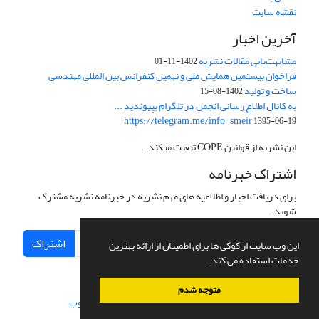
نقشه سایت
آخرین اخبار
مشابهت‌یابی مقالات نشریه
1402-11-01
فراخوان بیستمین همایش ملی و نهمین کنفرانس بین المللی مهندسی
ساخت و تولید
1402-08-15
به کانال اطلاع رسانی انجمن در تلگرام بپیوندید ...
https://telegram.me/info_smeir
1395-06-19
این نشریه از قوانین COPE تبعیت میکند.
اشتراک خبرنامه
برای دریافت اخبار و اطلاعیه های مهم نشریه در خبرنامه نشریه مشترک
شوید.
اشتراک
این وب سایت از کوکی ها برای اطمینان از ارائه بهترین
خدمات استفاده می کند.
متوجه شدم
سامانه مدیریت نشریات علمی.
طراحی و پیاده سازی از
سیناوب