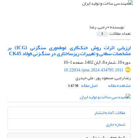
نویسنده =
رجبی، رضا
تعداد مقالات:
1
ارزیابی اثرات روش خنک‌کاری غوطه‌وری سنگزنی (ICG) بر
مشخصات سطحی و تغییرات ریزساختاری در سنگ‌زنی فولاد CK45
دوره 10، شماره 8، آبان 1402، صفحه
1-10
10.22034/ijme.2024.434795.1911
رضا رجبی، مسعود پور، علی حیدری
مشاهده مقاله
اصل مقاله
1.67 M
مقالات آماده انتشار
شماره جاری
شماره‌های پیشین نشریه