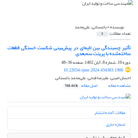
نویسنده =
باغستانی، علی‌محمد
تعداد مقالات:
1
تأثیر چسبندگی بین لایه‌ای در پیش‌بینی شکست خستگی قطعات
ساخته‌شده با پرینت سه‌بعدی
دوره 10، شماره 8، آبان 1402، صفحه
36-48
10.22034/ijme.2024.434383.1906
احسان امینی، علیرضا فتحی، علی‌محمد باغستانی
مشاهده مقاله
اصل مقاله
768.44 K
مقالات آماده انتشار
شماره جاری
شماره‌های پیشین نشریه