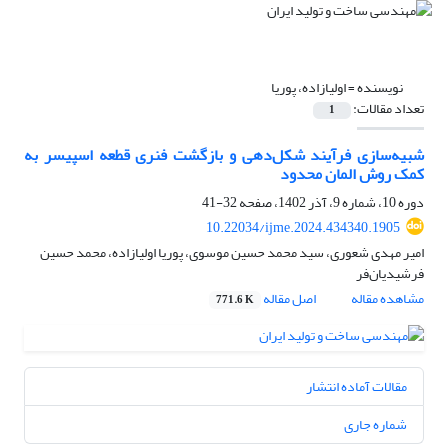
نویسنده =
اولیازاده، پوریا
تعداد مقالات:
1
شبیه‌سازی فرآیند شکل‌دهی و بازگشت فنری قطعه اسپیسر به
کمک روش المان محدود
دوره 10، شماره 9، آذر 1402، صفحه
32-41
10.22034/ijme.2024.434340.1905
امیر مهدی شعوری، سید محمد حسین موسوی، پوریا اولیازاده، محمد حسین
فرشیدیان‌فر
مشاهده مقاله
اصل مقاله
771.6 K
مقالات آماده انتشار
شماره جاری