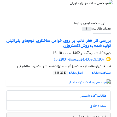
نویسنده =
فیض‌لو، نیما
تعداد مقالات:
1
بررسی اثر قطر قالب بر روی خواص ساختاری فوم‌های پلی‌اتیلن
تولید شده به روش اکستروژن
دوره 10، شماره 7، مهر 1402، صفحه
10-16
10.22034/ijme.2024.433989.1907
نیما فیض‌لو، طاهر ازدست، رزگار حسن‌زاده، میلاد رستمی، نیما اشرفی
مشاهده مقاله
اصل مقاله
886.29 K
مقالات آماده انتشار
شماره جاری
شماره‌های پیشین نشریه