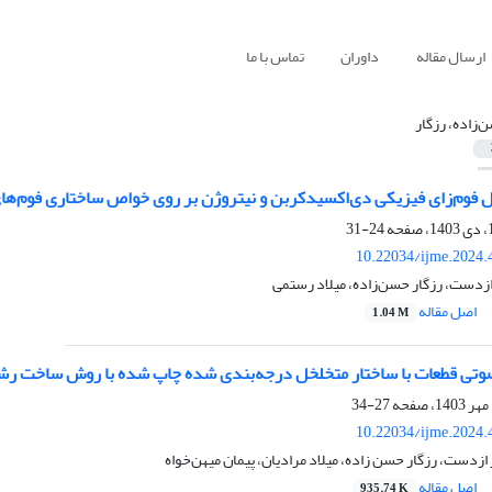
ارسال مقاله
داوران
تماس با ما
‌زاده، رزگار
ل فوم‌زای فیزیکی دی‌اکسیدکربن و نیتروژن بر روی خواص ساختاری فوم‌های
24-31
10.22034/ijme.2024.
 ازدست، رزگار حسن‌زاده، میلاد رستمی
اصل مقاله
1.04 M
تی قطعات با ساختار متخلخل درجه‌بندی شده چاپ شده با روش ساخت رش
27-34
10.22034/ijme.2024.
ازدست، رزگار حسن زاده، میلاد مرادیان، پیمان میهن‌خواه
اصل مقاله
935.74 K