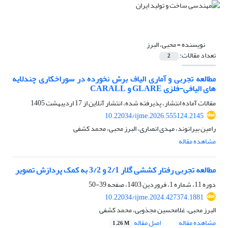
نویسنده =
محبی، البرز
تعداد مقالات:
2
مطالعه تجربی و آماری الیاف برش نخورده در سوراخکاری چندلایه
های الیافی-فلزی GLARE و CARALL
مقالات آماده انتشار، پذیرفته شده، انتشار آنلاین از
17 اردیبهشت 1405
10.22034/ijme.2026.555124.2145
رامین بیرانوند، مهدی انصاری، البرز محبی، محمد کشفی
مشاهده مقاله
مطالعه تجربی رفتار کششی گلار 2/1 و 3/2 به کمک پردازش تصویر
دوره 11، شماره 1، فروردین 1403، صفحه
39-50
10.22034/ijme.2024.427374.1881
البرز محبی، غلامحسین مجذوبی، محمد کشفی
مشاهده مقاله
اصل مقاله
1.26 M