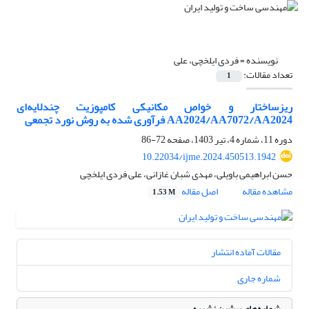
نویسنده =
فردی ایلخچی، علی
تعداد مقالات:
1
ریزساختار و خواص مکانیکی کامپوزیت چندلایه‌ای
AA2024/AA7072/AA2024 فرآوری شده به روش نورد تجمعی
دوره 11، شماره 4، تیر 1403، صفحه
72-86
10.22034/ijme.2024.450513.1942
حسن ابراهیمی باویلی، مهدی شبان غازانی، علی فردی ایلخچی
مشاهده مقاله
اصل مقاله
1.53 M
مقالات آماده انتشار
شماره جاری
شماره‌های پیشین نشریه