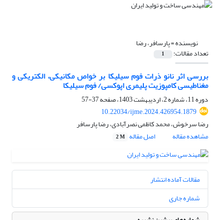
نویسنده =
پارسافر، رضا
تعداد مقالات:
1
بررسی اثر نانو ذرات فوم سیلیکا بر خواص مکانیکی، الکتریکی و
مغناطیسی کامپوزیت پلیمری اپوکسی/ فوم سیلیکا
دوره 11، شماره 2، اردیبهشت 1403، صفحه
37-57
10.22034/ijme.2024.426954.1879
رضا سرخوش، محمد کاظمی نصرآبادی، رضا پارسافر
مشاهده مقاله
اصل مقاله
2 M
مقالات آماده انتشار
شماره جاری
شماره‌های پیشین نشریه