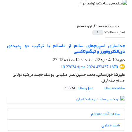
نویسنده =
صادقیان، حسام
تعداد مقالات:
1
جداسازی اسپرم‌های سالم از ناسالم با ترکیب دو پدیده‌ی
دی‌الکتروفورز و تیگموتاکسی
دوره 10، شماره 12، اسفند 1402، صفحه
13-27
10.22034/ijme.2024.422437.1870
علیرضا خوزستانی، محمد حسین نصر اصفهانی، یوسف حجت، مرضیه تولائی،
حسام صادقیان
مشاهده مقاله
اصل مقاله
1.95 M
مقالات آماده انتشار
شماره جاری