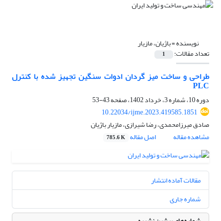
نویسنده =
باژیان، مازیار
تعداد مقالات:
1
طراحی و ساخت میز گردان ادوات سنگین تجهیز شده با کنترل
PLC
دوره 10، شماره 3، خرداد 1402، صفحه
43-53
10.22034/ijme.2023.419585.1851
صادق میرزامحمدی، رضا شیرازی، مازیار باژیان
مشاهده مقاله
اصل مقاله
785.6 K
مقالات آماده انتشار
شماره جاری
شماره‌های پیشین نشریه