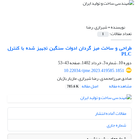
نویسنده =
شیرازی، رضا
تعداد مقالات:
1
طراحی و ساخت میز گردان ادوات سنگین تجهیز شده با کنترل
PLC
دوره 10، شماره 3، خرداد 1402، صفحه
43-53
10.22034/ijme.2023.419585.1851
صادق میرزامحمدی، رضا شیرازی، مازیار باژیان
مشاهده مقاله
اصل مقاله
785.6 K
مقالات آماده انتشار
شماره جاری
شماره‌های پیشین نشریه