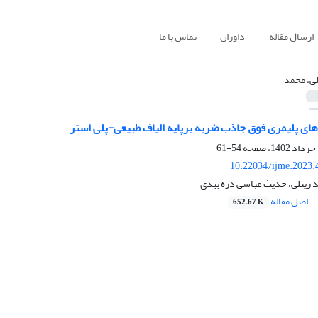
ارسال مقاله
داوران
تماس با ما
لی، محمد
های پلیمری فوق جاذب ضربه برپایه الیاف طبیعی-پلی استر
54-61
10.22034/ijme.2023.
د زینلی، حدیث عباسی دره بیدی
اصل مقاله
652.67 K