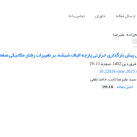
ارسال مقاله
داوران
تماس با ما
م زاده، علیرضا
 پیش بارگذاری حرارتی پارچه الیاف شیشه، بر تغییرات رفتار مکانیکی صفح
11-19
10.22034/ijme.2023.
 سید علیرضا ثابت، حامد ثقفی
اصل مقاله
599.4 K