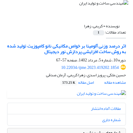
نویسنده =
کریمی، زهرا
تعداد مقالات:
1
اثر درصد وزنی آلومینا بر خواص مکانیکی نانو کامپوزیت تولید شده
به روش ساخت افزایشی پردازش نور دیجیتال
دوره 10، شماره 5، مرداد 1402، صفحه
57-67
10.22034/ijme.2023.419202.1854
حسین ملکی، پرویز اسدی، زهرا کریمی، آرمان صدقی
مشاهده مقاله
اصل مقاله
573.25 K
مقالات آماده انتشار
شماره جاری
شماره‌های پیشین نشریه