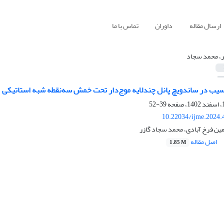
ارسال مقاله
داوران
تماس با ما
ر، محمد سجاد
یب در ساندویچ پانل چندلایه موج‌دار تحت خمش سه‌نقطه‌ شبه استاتیکی
39-52
10.22034/ijme.2024.
مین فرخ آبادی، محمد سجاد گازر
اصل مقاله
1.85 M