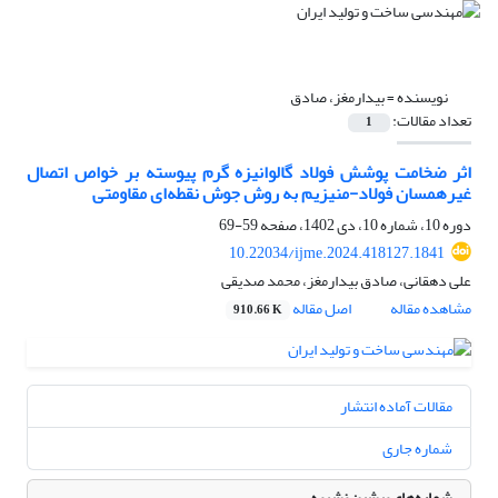
نویسنده =
بیدارمغز، صادق
تعداد مقالات:
1
اثر ضخامت پوشش فولاد گالوانیزه گرم پیوسته بر خواص اتصال
غیرهمسان فولاد-منیزیم به روش جوش نقطه‌ای مقاومتی
دوره 10، شماره 10، دی 1402، صفحه
59-69
10.22034/ijme.2024.418127.1841
علی دهقانی، صادق بیدارمغز، محمد صدیقی
مشاهده مقاله
اصل مقاله
910.66 K
مقالات آماده انتشار
شماره جاری
شماره‌های پیشین نشریه