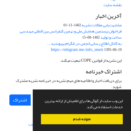
نقشه سایت
آخرین اخبار
مشابهت‌یابی مقالات نشریه
1402-11-01
فراخوان بیستمین همایش ملی و نهمین کنفرانس بین المللی مهندسی
ساخت و تولید
1402-08-15
به کانال اطلاع رسانی انجمن در تلگرام بپیوندید ...
https://telegram.me/info_smeir
1395-06-19
این نشریه از قوانین COPE تبعیت میکند.
اشتراک خبرنامه
برای دریافت اخبار و اطلاعیه های مهم نشریه در خبرنامه نشریه مشترک
شوید.
اشتراک
این وب سایت از کوکی ها برای اطمینان از ارائه بهترین
خدمات استفاده می کند.
متوجه شدم
سامانه مدیریت نشریات علمی.
طراحی و پیاده سازی از
سیناوب