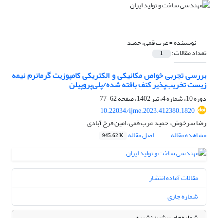
نویسنده =
عرب قمی، حمید
تعداد مقالات:
1
بررسی تجربی خواص مکانیکی و الکتریکی کامپوزیت گرمانرم نیمه
‌زیست‌ تخریب‌پذیر کنف بافته شده/پلی‌پروپیلن
دوره 10، شماره 4، تیر 1402، صفحه
62-77
10.22034/ijme.2023.412380.1820
رضا سرخوش، حمید عرب قمی، امین فرخ آبادی
مشاهده مقاله
اصل مقاله
945.62 K
مقالات آماده انتشار
شماره جاری
شماره‌های پیشین نشریه