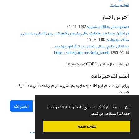
نقشه سایت
آخرین اخبار
مشابهت‌یابی مقالات نشریه
1402-11-01
فراخوان بیستمین همایش ملی و نهمین کنفرانس بین المللی مهندسی
ساخت و تولید
1402-08-15
به کانال اطلاع رسانی انجمن در تلگرام بپیوندید ...
https://telegram.me/info_smeir
1395-06-19
این نشریه از قوانین COPE تبعیت میکند.
اشتراک خبرنامه
برای دریافت اخبار و اطلاعیه های مهم نشریه در خبرنامه نشریه مشترک
شوید.
اشتراک
این وب سایت از کوکی ها برای اطمینان از ارائه بهترین
خدمات استفاده می کند.
متوجه شدم
سامانه مدیریت نشریات علمی.
طراحی و پیاده سازی از
سیناوب