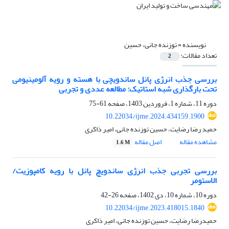
نویسنده =
توزنده جانی، حسین
تعداد مقالات:
2
بررسی جذب انرژی پانل ساندویچی با هسته و رویه آلومینیومی
تحت بارگذاری شبه استاتیک: مطالعه عددی و تجربی
دوره 11، شماره 1، فروردین 1403، صفحه
61-75
10.22034/ijme.2024.434159.1900
حمید رضا رضایت، حسین توزنده جانی، امیر ذاکری
مشاهده مقاله
اصل مقاله
1.6 M
بررسی تجربی جذب انرژی ساندویچ ‌پانل با رویه کامپوزیت/
الاستومر
دوره 10، شماره 10، دی 1402، صفحه
26-42
10.22034/ijme.2023.418015.1840
حمیدرضا رضایت، حسین توزنده جانی، امیر ذاکری