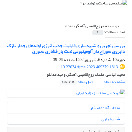
نویسنده =
روح‌الامینی آهنگر، مقداد
تعداد مقالات:
1
بررسی تجربی و شبیه‌سازی قابلیت جذب انرژی لوله‌های جدار نازک
دایروی سوراخ‌دار آلومینیومی تحت بار فشاری محوری
دوره 10، شماره 6، شهریور 1402، صفحه
29-39
10.22034/ijme.2023.409379.1813
مجید الیاسی، مقداد روح‌الامینی آهنگر، وحید مدانلو
مشاهده مقاله
اصل مقاله
866.35 K
مقالات آماده انتشار
شماره جاری
شماره‌های پیشین نشریه