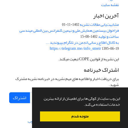
نقشه سایت
آخرین اخبار
مشابهت‌یابی مقالات نشریه
1402-11-01
فراخوان بیستمین همایش ملی و نهمین کنفرانس بین المللی مهندسی
ساخت و تولید
1402-08-15
به کانال اطلاع رسانی انجمن در تلگرام بپیوندید ...
https://telegram.me/info_smeir
1395-06-19
این نشریه از قوانین COPE تبعیت میکند.
اشتراک خبرنامه
برای دریافت اخبار و اطلاعیه های مهم نشریه در خبرنامه نشریه مشترک
شوید.
اشتراک
این وب سایت از کوکی ها برای اطمینان از ارائه بهترین
خدمات استفاده می کند.
متوجه شدم
سامانه مدیریت نشریات علمی.
طراحی و پیاده سازی از
سیناوب