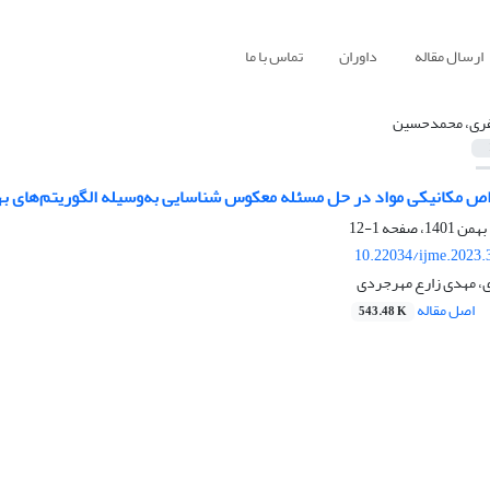
ارسال مقاله
داوران
تماس با ما
ری، محمدحسین
اص مکانیکی مواد در حل مسئله معکوس شناسایی به‌وسیله الگوریتم‌های به
1-12
10.22034/ijme.2023.
 مهدی زارع مهرجردی
اصل مقاله
543.48 K