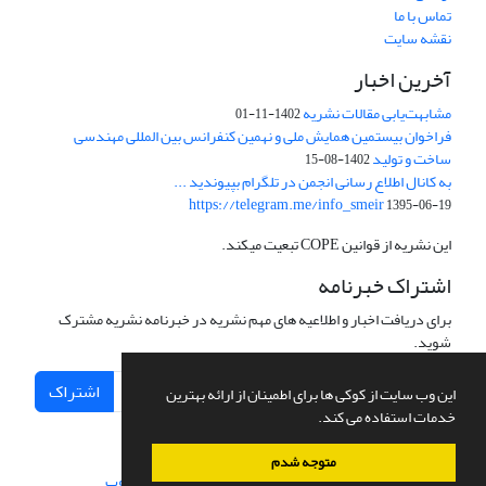
تماس با ما
نقشه سایت
آخرین اخبار
مشابهت‌یابی مقالات نشریه
1402-11-01
فراخوان بیستمین همایش ملی و نهمین کنفرانس بین المللی مهندسی
ساخت و تولید
1402-08-15
به کانال اطلاع رسانی انجمن در تلگرام بپیوندید ...
https://telegram.me/info_smeir
1395-06-19
این نشریه از قوانین COPE تبعیت میکند.
اشتراک خبرنامه
برای دریافت اخبار و اطلاعیه های مهم نشریه در خبرنامه نشریه مشترک
شوید.
اشتراک
این وب سایت از کوکی ها برای اطمینان از ارائه بهترین
خدمات استفاده می کند.
متوجه شدم
سامانه مدیریت نشریات علمی.
طراحی و پیاده سازی از
سیناوب