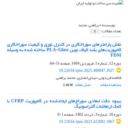
نویسنده =
براهنی، محمد
تعداد مقالات:
2
نقش پارامترهای سوراخکاری در کنترل تورق و کیفیت سوراخکاری
کامپوزیت‌های بلند الیاف نوین PLA-Glass ساخته شده به وسیله
FDM
دوره 12، شماره 1، فروردین 1404، صفحه
51-64
10.22034/ijme.2025.488847.2027
فاطمه فریدونی، مهدی انصاری، محمد براهنی
مشاهده مقاله
اصل مقاله
1.36 M
بهبود دقت ابعادی سوراخ‌های ایجادشده در کامپوزیت CFRP با
کمک ارتعاشات آلتراسونیک
دوره 10، شماره 3، خرداد 1402، صفحه
1-8
10.22034/ijme.2023.422082.1867