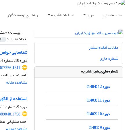
صفحه اصلی
مرور
اطلاعات نشریه
راهنمای نویسندگان
نویسنده =
مشا
تعداد مقالات:
4
مقالات آماده انتشار
شناسایی خواص م
شماره جاری
دوره 10، شماره 4، تیر 1402، صفحه
407356.1811
شماره‌های پیشین نشریه
یاسر تقی‌پور لاهی
مشاهده مقاله
دوره 12 (1404)
استفاده از الگو
دوره 11 (1403)
دوره 9، شماره 11، بهمن 1401، صفحه
دوره 10 (1402)
389048.1758
احمد مشایخی، عماد 
دوره 9 (1401)
مشاهده مقاله