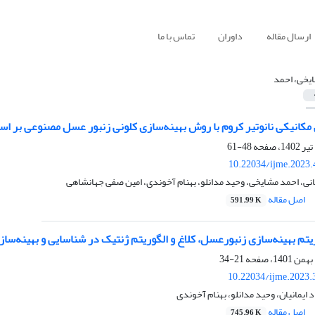
ارسال مقاله
داوران
تماس با ما
یخی، احمد
کانیکی نانوتیر کروم با روش بهینه‌سازی کلونی زنبور عسل مصنوعی بر اس
48-61
10.22034/ijme.2023.
جانی، احمد مشایخی، وحید مدانلو، بهنام آخوندی، امین صفی جهانشاهی
اصل مقاله
591.99 K
ریتم بهینه‌سازی زنبورعسل، کلاغ و الگوریتم ژنتیک در شناسایی و بهینه‌سا
21-34
10.22034/ijme.2023.
ایمانیان، وحید مدانلو، بهنام آخوندی
اصل مقاله
745.96 K