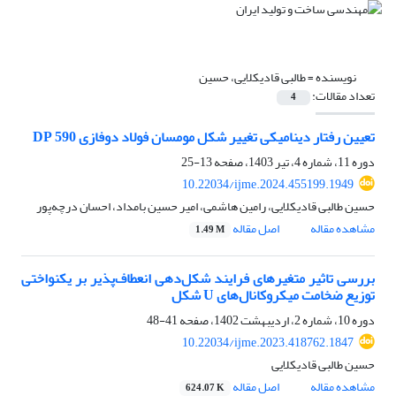
نویسنده =
طالبی قادیکلایی، حسین
تعداد مقالات:
4
تعیین رفتار دینامیکی تغییر شکل مومسان فولاد دوفازی DP 590
دوره 11، شماره 4، تیر 1403، صفحه
13-25
10.22034/ijme.2024.455199.1949
حسین طالبی قادیکلایی، رامین هاشمی، امیر حسین بامداد، احسان درچه‌پور
مشاهده مقاله
اصل مقاله
1.49 M
بررسی تاثیر متغیرهای فرایند شکل‌دهی انعطاف‌پذیر بر یکنواختی
توزیع ضخامت میکروکانال‌های U شکل
دوره 10، شماره 2، اردیبهشت 1402، صفحه
41-48
10.22034/ijme.2023.418762.1847
حسین طالبی قادیکلایی
مشاهده مقاله
اصل مقاله
624.07 K