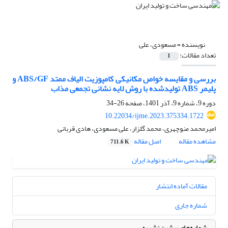
نویسنده =
مسعودی، علی
تعداد مقالات:
1
بررسی و مقایسه خواص مکانیکی کامپوزیت الیاف ممتد ABS/GF و
پلیمر ABS تولیدشده با روش لایه نشانی تجمعی مذاب
دوره 9، شماره 9، آذر 1401، صفحه
26-34
10.22034/ijme.2023.375334.1722
امیرمحمد منوچهری، محمد گلزار، علی مسعودی، هادی قربانی
مشاهده مقاله
اصل مقاله
711.6 K
مقالات آماده انتشار
شماره جاری
شماره‌های پیشین نشریه