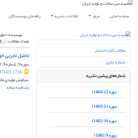
صفحه اصلی
مرور
اطلاعات نشریه
راهنمای نویسندگان
نویسنده =
مؤی
تعداد مقالات:
1
مقالات آماده انتشار
تحلیل‎ ‎تجربی خواص مکانیکی و میکروسکوپی کامپوزیت ‏ABS-Ni‏ ساخته‌شده در روش مدل‌سازی لایه نشانی ذوبی (‏FDM‏)‏
شماره جاری
دوره 9، شماره 9، آذر 1401، صفحه
371411.1716
شماره‌های پیشین نشریه
سیاوش مؤیدی مانی
مشاهده مقاله
دوره 12 (1404)
دوره 11 (1403)
دوره 10 (1402)
دوره 9 (1401)