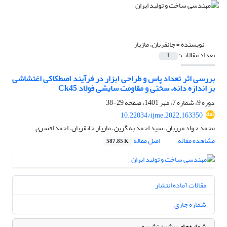
نویسنده =
جانقربان، مازیار
تعداد مقالات:
1
بررسی اثر تعداد پاس و طراحی ابزار در فرآیند اصطکاکی اغتشاشی
بر اندازه دانه، سختی و مقاومت سایشی فولاد Ck45
دوره 9، شماره 7، مهر 1401، صفحه
29-38
10.22034/ijme.2022.163350
محمد جواد مرزبان، سید احمد به گزین، مازیار جانقربان، احمد افسری
مشاهده مقاله
اصل مقاله
587.85 K
مقالات آماده انتشار
شماره جاری
شماره‌های پیشین نشریه