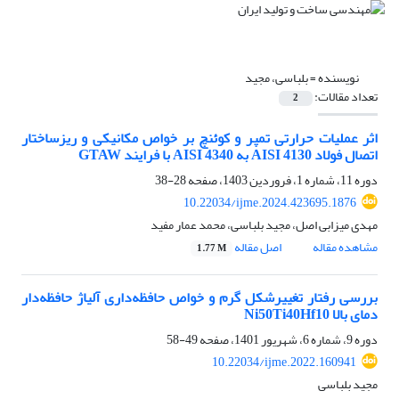
نویسنده =
بلباسی، مجید
تعداد مقالات:
2
اثر عملیات حرارتی تمپر و کوئنچ بر خواص مکانیکی و ریزساختار
اتصال فولاد AISI 4130 به AISI 4340 با فرایند GTAW
دوره 11، شماره 1، فروردین 1403، صفحه
28-38
10.22034/ijme.2024.423695.1876
مهدی میزابی اصل، مجید بلباسی، محمد عمار مفید
مشاهده مقاله
اصل مقاله
1.77 M
بررسی رفتار تغییرشکل گرم و خواص حافظه‌داری آلیاژ حافظه‌دار
دمای بالا Ni50Ti40Hf10
دوره 9، شماره 6، شهریور 1401، صفحه
49-58
10.22034/ijme.2022.160941
مجید بلباسی