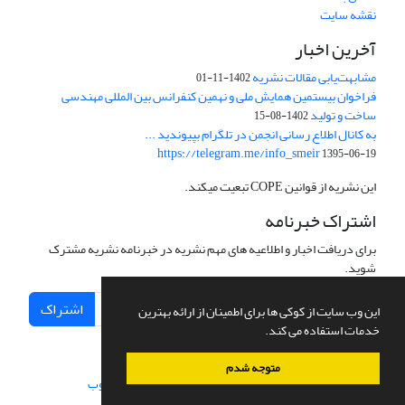
نقشه سایت
آخرین اخبار
مشابهت‌یابی مقالات نشریه
1402-11-01
فراخوان بیستمین همایش ملی و نهمین کنفرانس بین المللی مهندسی
ساخت و تولید
1402-08-15
به کانال اطلاع رسانی انجمن در تلگرام بپیوندید ...
https://telegram.me/info_smeir
1395-06-19
این نشریه از قوانین COPE تبعیت میکند.
اشتراک خبرنامه
برای دریافت اخبار و اطلاعیه های مهم نشریه در خبرنامه نشریه مشترک
شوید.
اشتراک
این وب سایت از کوکی ها برای اطمینان از ارائه بهترین
خدمات استفاده می کند.
متوجه شدم
سامانه مدیریت نشریات علمی.
طراحی و پیاده سازی از
سیناوب