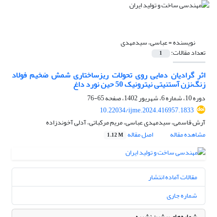
نویسنده =
عباسی، سیدمهدی
تعداد مقالات:
1
اثر گرادیان دمایی روی تحولات ریزساختاری شمش ضخیم فولاد
زنگ‌نزن آستنیتی نیترونیک 50 حین نورد داغ
دوره 10، شماره 6، شهریور 1402، صفحه
65-76
10.22034/ijme.2024.416957.1833
آرش قاسمی، سیدمهدی عباسی، مریم مرکباتی، آدلی آخوندزاده
مشاهده مقاله
اصل مقاله
1.12 M
مقالات آماده انتشار
شماره جاری
شماره‌های پیشین نشریه